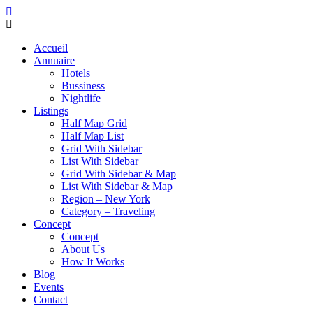
Accueil
Annuaire
Hotels
Bussiness
Nightlife
Listings
Half Map Grid
Half Map List
Grid With Sidebar
List With Sidebar
Grid With Sidebar & Map
List With Sidebar & Map
Region – New York
Category – Traveling
Concept
Concept
About Us
How It Works
Blog
Events
Contact