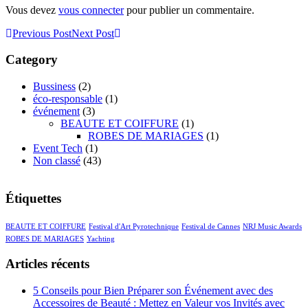
Vous devez
vous connecter
pour publier un commentaire.
Previous Post
Next Post
Category
Bussiness
(2)
éco-responsable
(1)
événement
(3)
BEAUTE ET COIFFURE
(1)
ROBES DE MARIAGES
(1)
Event Tech
(1)
Non classé
(43)
Étiquettes
BEAUTE ET COIFFURE
Festival d'Art Pyrotechnique
Festival de Cannes
NRJ Music Awards
ROBES DE MARIAGES
Yachting
Articles récents
5 Conseils pour Bien Préparer son Événement avec des
Accessoires de Beauté : Mettez en Valeur vos Invités avec