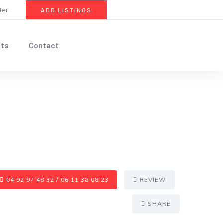
ter
ADD LISTINGS
nts
Contact
04 92 97 48 32 / 06 11 38 08 23
REVIEW
SHARE