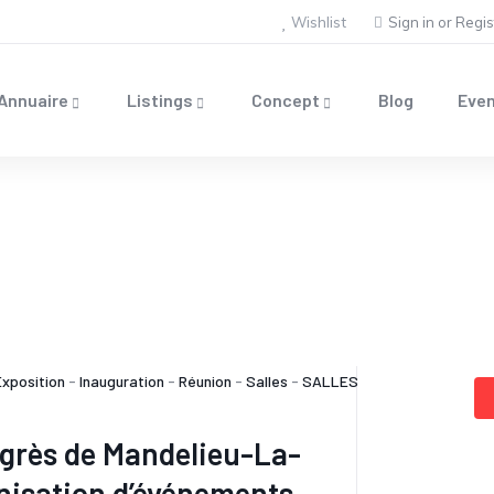
Wishlist
Sign in
or
Regis
Annuaire
Listings
Concept
Blog
Eve
Exposition
-
Inauguration
-
Réunion
-
Salles
-
SALLES
grès de Mandelieu-La-
nisation d’événements