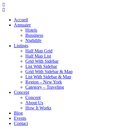
Accueil
Annuaire
Hotels
Bussiness
Nightlife
Listings
Half Map Grid
Half Map List
Grid With Sidebar
List With Sidebar
Grid With Sidebar & Map
List With Sidebar & Map
Region – New York
Category – Traveling
Concept
Concept
About Us
How It Works
Blog
Events
Contact